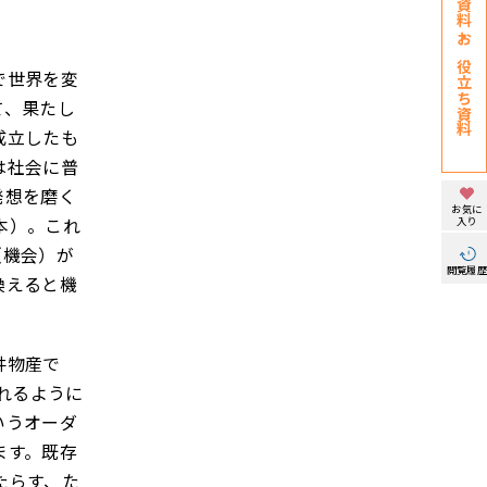
お役立ち資料
で世界を変
て、果たし
成立したも
は社会に普
発想を磨く
お気に
入り
本）。これ
（機会）が
閲覧履
換えると機
井物産で
れるように
いうオーダ
ます。既存
たらす、た