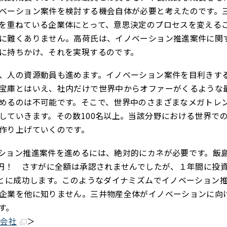
ベーション案件を検討する機会自体が必要と考えたのです。
を重ねている企業体にとって、意思決定のプロセスを変える
に難くありません。高荷氏は、イノベーション推進案件に関
に持ちかけ、それを実現するのです。
、人の資源動員も進めます。イノベーション案件を目利きす
宝庫とはいえ、社内だけで世界中からオファーがくるような
めるのは不可能です。そこで、世界中のさまざまなメガトレ
していきます。その数100名以上。当該分野における世界で
作り上げていくのです。
ション推進案件を進めるには、絶対的にカネが必要です。飯
億円！ さすがに全額は承認されませんでしたが、１年間に投
ことに成功します。このようなダイナミズムでイノベーション
企業を他に知りません。三井物産全体がイノベーションに向
す。
式会社
＞