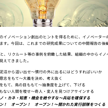
のイノベーション創出のヒントを得るために、イノベーター
ます。今回は、これまでの研究成果についての中間報告の後
ーと、リクルート等の事例を俯瞰した結果、組織の中からイノ
見えてきました。
泥沼から這い出せ～慣行の外に出るにはどうすればいいか
意志をもて～大義を決め、考え抜く
をもて、鳥の目ももて～抽象度を上げて、下げる
もない人間を唆せ～奇人・変人を見つけアサインする
ノ・カネ・知恵・機会を絶やすな～兵站を確保する
ン！ オープン！ オープン！～開かれた実行部隊をつくる