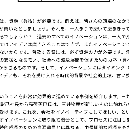
は、資源（兵站）が必要です。例えば、皆さんの頭脳のなか
が閃いたとしましょう。それを、一人きりで磨いて磨ききっ
るでしょうか？ 過去のすべてのイノベーションは、一人で
ではアイデアは磨ききることはできず、またイノベーション
ないからです。普及する際には、必ず資源の力が必要です。
の支援となるモノ、社会への波及展開を促すためのカネ（資
からざるものです。そして、イノベーションにはタイミング
イデアも、それを受け入れる時代的背景や社会的土壌、言い
いうことを非常に効果的に進めている事例を紹介します。三
飯島彰己社長から高荷英巳氏は、三井物産が新しいものに触れら
受けます。これを、会社をイノベーティブにしてほしい、と
ずイノベーションに取り組む機会として、プロセスに注目し
続的成長のための資源動員とは異なる、中長期的な成長をも