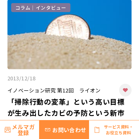
コラム｜インタビュー
2013/12/18
イノベーション研究 第12回 ライオン
「掃除行動の変革」という高い目標
が生み出したカビの予防という新市
場
メルマガ
サービス資料・
お問い合わせ
登録
お役立ち資料