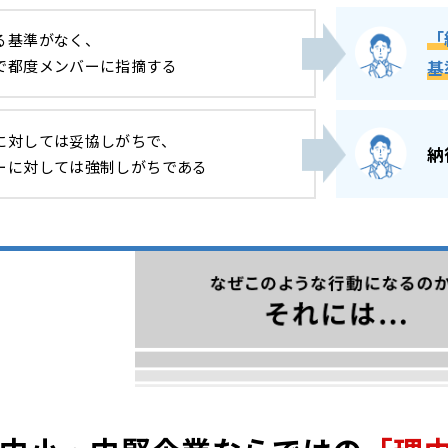
「
る基準がなく、
で都度メンバーに指摘する
基
に対しては妥協しがちで、
納
ーに対しては強制しがちである