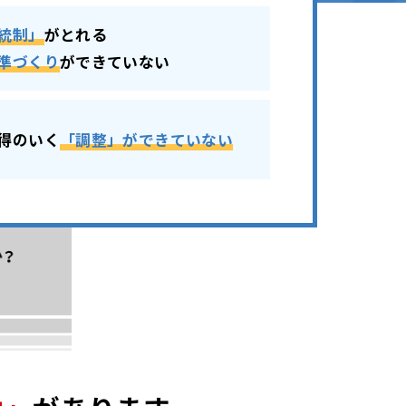
統制」
がとれる
準づくり
ができていない
得のいく
「調整」ができていない