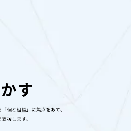
生かす
る
「個と組織」に焦点をあて、
を支援します。