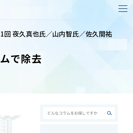
1回 夜久真也氏／山内智氏／佐久間祐
ズムで除去