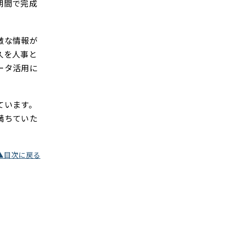
期間で完成
微な情報が
久を人事と
ータ活用に
ています。
満ちていた
▲目次に戻る