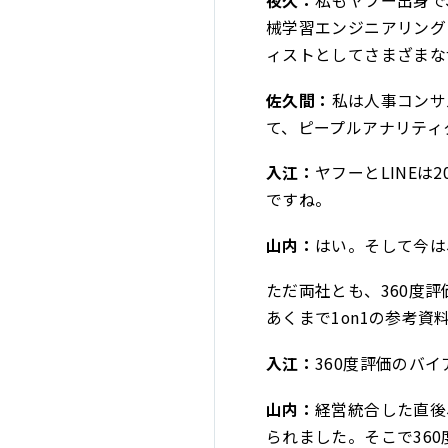
夜久：
私もヤフー出身で
械学習エンジニアリング
ィストとしてさまざまな
佐久間：
私は人事コンサ
て、ピープルアナリティ
入江：
ヤフーとLINEは
ですね。
山内：
はい。そして今は
ただ両社とも、360度
あくまで1on1の参考
入江：
360度評価のバ
山内：
経営統合した直後
られました。そこで36