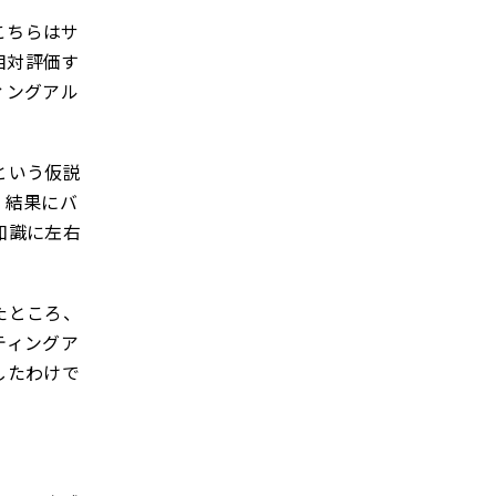
。こちらはサ
相対評価す
ィングアル
という仮説
、結果にバ
知識に左右
たところ、
ティングア
したわけで