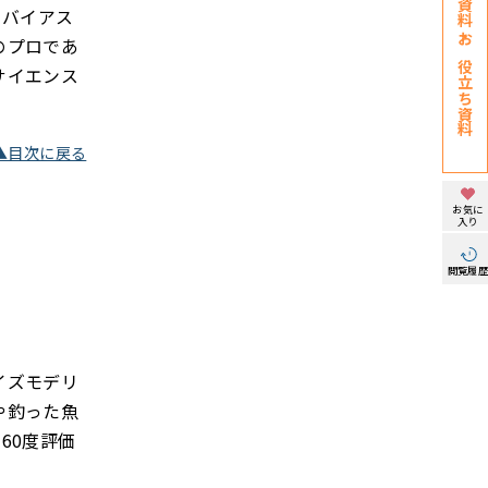
のバイアス
のプロであ
お役立ち資料
サイエンス
▲目次に戻る
お気に
入り
閲覧履
イズモデリ
や釣った魚
60度評価