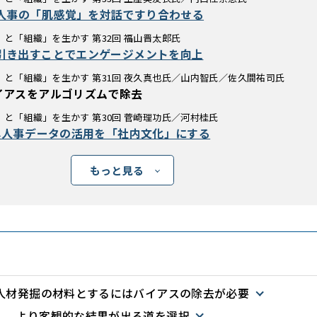
人事の「肌感覚」を対話ですり合わせる
と「組織」を生かす 第32回 福山晋太郎氏
が引き出すことでエンゲージメントを向上
と「組織」を生かす 第31回 夜久真也氏／山内智氏／佐久間祐司氏
バイアスをアルゴリズムで除去
と「組織」を生かす 第30回 菅崎理功氏／河村桂氏
携し人事データの活用を「社内文化」にする
もっと見る
内人材発掘の材料とするにはバイアスの除去が必要
し、より客観的な結果が出る道を選択