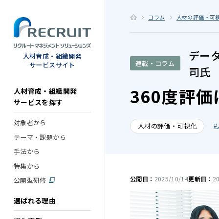
STEP
コラム
人材の評価・可
デー
人材育成・組織開発
連載・コラム
サービスサイト
司氏
360度評
人材育成・組織開発
サービスを探す
対象者から
人材の評価・可視化
テーマ・課題から
手法から
特集から
公開日：
2025/10/14
更新日：
2
公開型研修
選ばれる理由