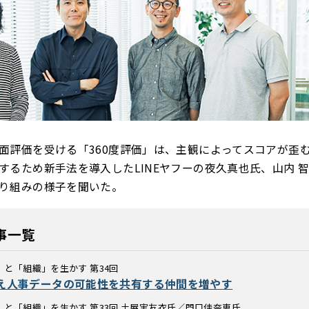
面評価を受ける「360度評価」は、主観によってスコアが歪
するため新手法を導入したLINEヤフーの夜久真也氏、山内 
り組みの様子を聞いた。
事一覧
と「組織」を生かす 第34回
え人事データの可能性を共有する仲間を増やす
と「組織」を生かす 第33回 土屋実友衣氏／門口佳奈恵氏