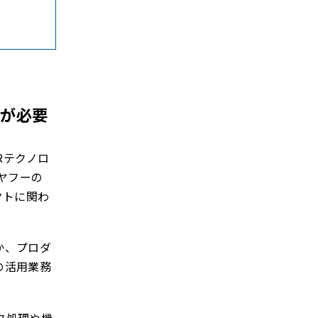
去が必要
HRテクノロ
ヤフーの
クトに関わ
か、プロダ
の活用業務