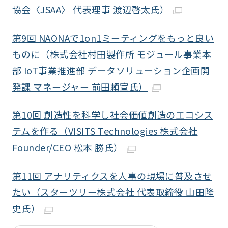
協会〈JSAA〉 代表理事 渡辺啓太氏）
第9回 NAONAで1on1ミーティングをもっと良い
ものに（株式会社村田製作所 モジュール事業本
部 IoT事業推進部 データソリューション企画開
発課 マネージャー 前田頼宣氏）
第10回 創造性を科学し社会価値創造のエコシス
テムを作る（VISITS Technologies 株式会社
Founder/CEO 松本 勝氏）
第11回 アナリティクスを人事の現場に普及させ
たい（スターツリー株式会社 代表取締役 山田隆
史氏）