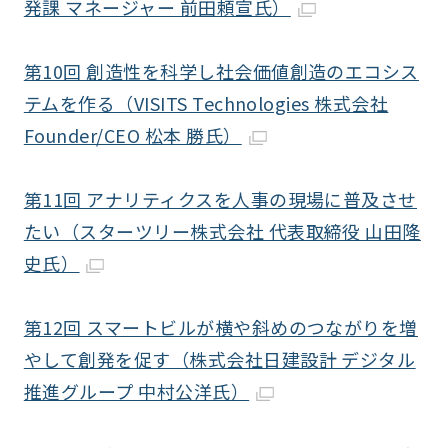
発課 マネージャー 前田頼宣氏）
第10回 創造性を科学し社会価値創造のエコシス
テムを作る（VISITS Technologies 株式会社
Founder/CEO 松本 勝氏）
第11回 アナリティクスを人事の現場に普及させ
たい（スターツリー株式会社 代表取締役 山田隆
史氏）
第12回 スマートビルが横や斜めのつながりを増
やして創発を促す（株式会社日建設計 デジタル
推進グループ 中村公洋氏）