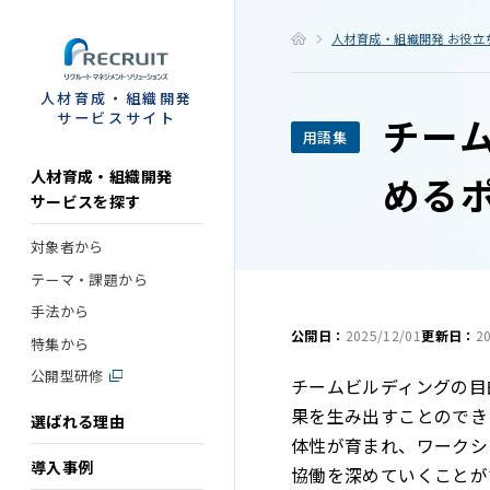
STEP
人材育成・組織開発 お役立
人材育成・組織開発
サービスサイト
チー
用語集
人材育成・組織開発
める
サービスを探す
対象者から
テーマ・課題から
手法から
公開日：
2025/12/01
更新日：
2
特集から
公開型研修
チームビルディングの目
果を生み出すことのでき
選ばれる理由
体性が育まれ、ワークシ
導入事例
協働を深めていくことが