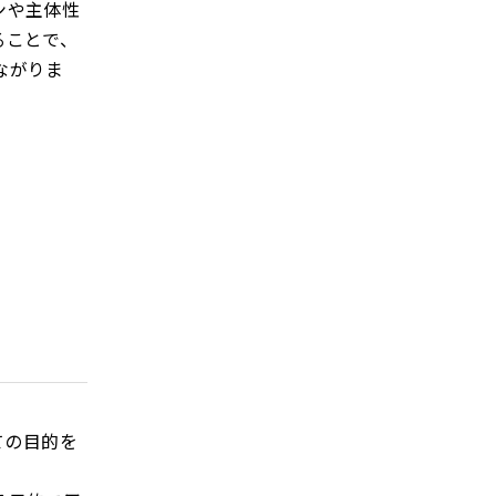
ンや主体性
ることで、
ながりま
ての目的を