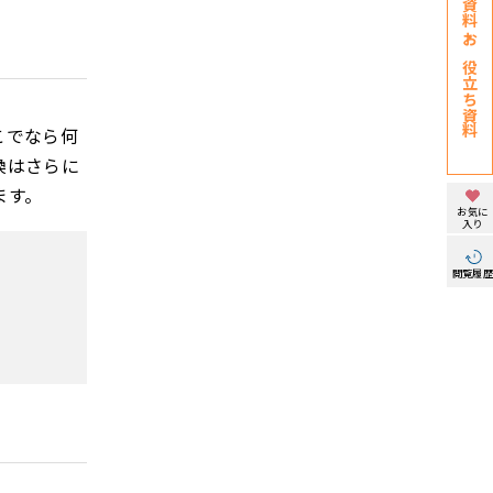
お役立ち資料
こでなら何
換はさらに
ます。
お気に
入り
閲覧履