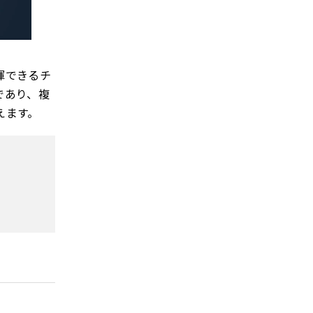
揮できるチ
であり、複
えます。