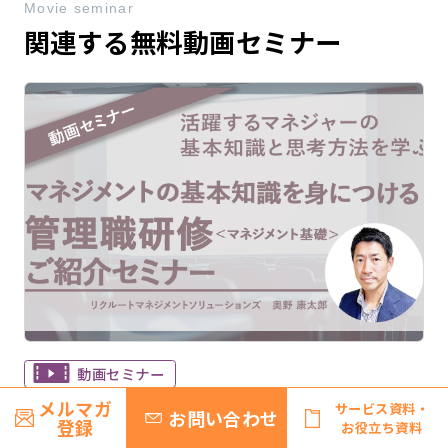
Movie seminar
関連する無料動画セミナー
動画セミナー
メルマガ
サービス資料・
活躍するマネジャーの基本知識と思考方法を学ぶ
お問い合わせ
登録
お役立ち資料