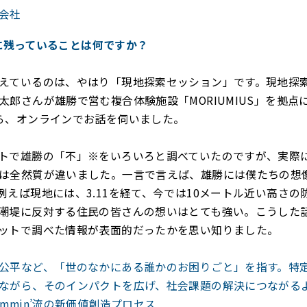
会社
印象に残っていることは何ですか？
えているのは、やはり「現地探索セッション」です。現地探
太郎さんが雄勝で営む複合体験施設「MORIUMIUS」を拠点
ら、オンラインでお話を伺いました。
トで雄勝の「不」※をいろいろと調べていたのですが、実際
は全然質が違いました。一言で言えば、雄勝には僕たちの想
例えば現地には、3.11を経て、今では10メートル近い高さの
潮堤に反対する住民の皆さんの想いはとても強い。こうした
ットで調べた情報が表面的だったかを思い知りました。
公平など、「世のなかにある誰かのお困りごと」を指す。特
ながら、そのインパクトを広げ、社会課題の解決につながる
mmin’流の新価値創造プロセス