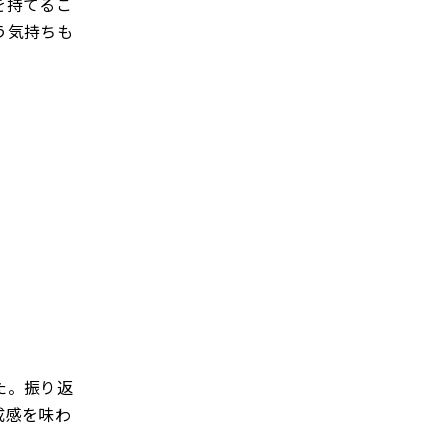
を持てるこ
う気持ちも
た。振り返
成感を味わ