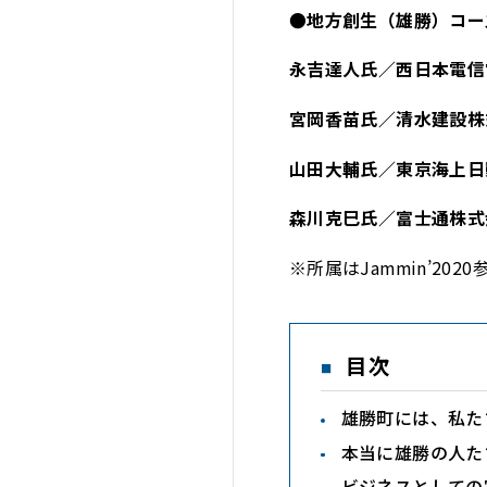
●地方創生（雄勝）コー
永吉達人氏／西日本電信
宮岡香苗氏／清水建設株
山田大輔氏／東京海上日
森川克巳氏／富士通株式
※所属はJammin’202
目次
雄勝町には、私た
本当に雄勝の人た
ビジネスとしての