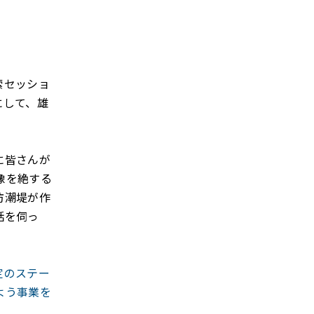
索セッショ
にして、雄
に皆さんが
像を絶する
防潮堤が作
話を伺っ
定のステー
よう事業を