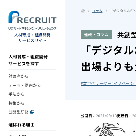
STEP
コラム
「デジタルおがつ
共創型
連載・コラム
人材育成・組織開発
サービスサイト
「デジタル
人材育成・組織開発
出場よりも
サービスを探す
対象者から
次世代リーダー
イノベーシ
テーマ・課題から
手法から
特集から
公開型研修
公開日：
2021/09/13
更新日：
2
選ばれる理由