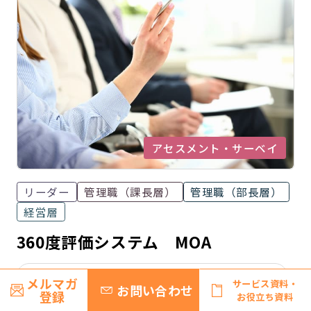
アセスメント・サーベイ
リーダー
管理職（課長層）
管理職（部長層）
経営層
360度評価システム MOA
リーダーの育成（中核社員・管理職候補者）
メルマガ
サービス資料・
お問い合わせ
登録
お役立ち資料
管理職のマネジメント力強化