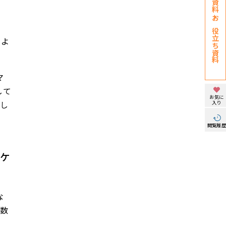
お役立ち資料
、
しよ
マ
して
お気に
入り
し
閲覧履
ケ
な
数
。