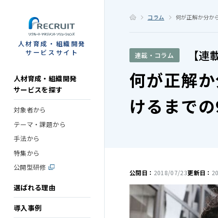
STEP
コラム
何が正解か分か
人材育成・組織開発
【連
サービスサイト
連載・コラム
何が正解か
人材育成・組織開発
サービスを探す
けるまでの
対象者から
テーマ・課題から
手法から
特集から
公開型研修
公開日：
2018/07/23
更新日：
2
選ばれる理由
導入事例