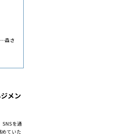
……森さ
ネジメン
SNSを通
務めていた