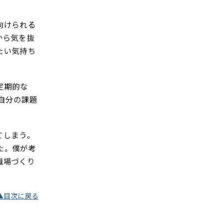
向けられる
から気を抜
たい気持ち
定期的な
自分の課題
てしまう。
た。僕が考
職場づくり
▲目次に戻る