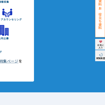
お役立ち資料
お気に
入り
閲覧履
特集ページ
を