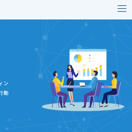
ィン
行動