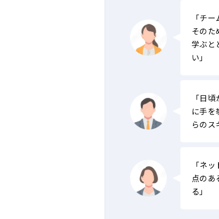
「チー
そのた
学ぶと
い」
「日頃
に手を
らのス
「ネッ
点のあ
る」