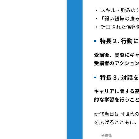
・ スキル・強みの
・「弱い紐帯の強
・ 計画された偶発
特長２. 行動
受講後、実際にキ
受講者のアクショ
特長３. 対話
キャリアに関する
的な学習を行うこ
研修当日は同世代
を広げるとともに