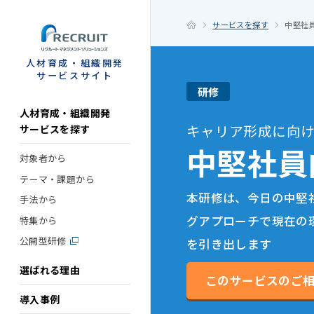
STEP
サービスを探す
中堅社
人材育成・組織開発
サービスサイト
研修
人材育成・組織開発
キャリア形成に向
サービスを探す
中堅社員
対象者から
テーマ・課題から
本研修は、今日の中堅
手法から
グアプローチで現在の
特集から
公開型研修
を引き出します
選ばれる理由
このサービスのご
導入事例