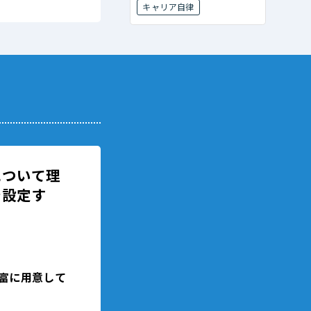
キャリア自律
について理
を設定す
富に用意して