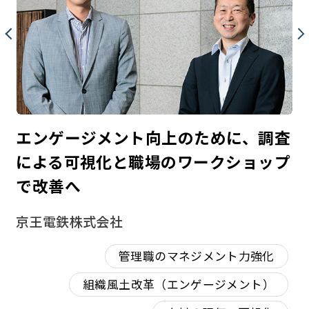
型
エンゲージメント向上のために、調査
3
１
による可視化と職場のワークショップ
自
で改善へ
清
京王電鉄株式会社
管理職のマネジメント力強化
組織風土改革（エンゲージメント）
カー