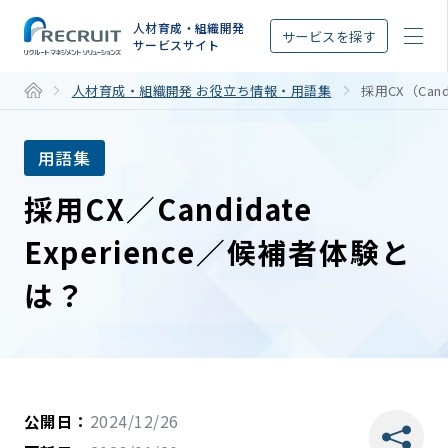
STEP
人材育成・組織開発
サービスを探す
サービスサイト
人材育成・組織開発 お役立ち情報・用語集
採用CX（Cand
用語集
採用CX／Candidate
Experience／候補者体験と
は？
公開日：
2024/12/26