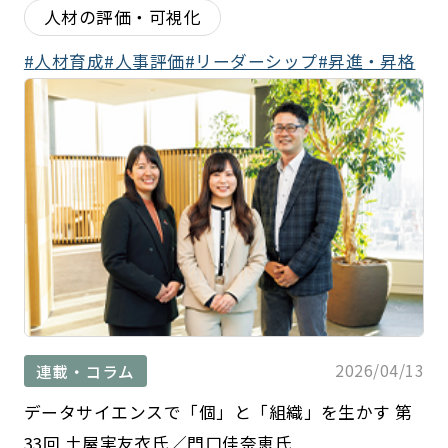
人材の評価・可視化
人材育成
人事評価
リーダーシップ
昇進・昇格
2026/04/13
連載・コラム
データサイエンスで「個」と「組織」を生かす 第
33回 土屋実友衣氏／門口佳奈恵氏