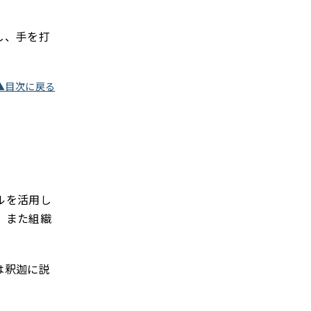
し、手を打
▲目次に戻る
ルを活用し
、また組織
は釈迦に説