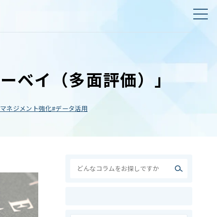
サーベイ（多面評価）」
マネジメント強化
データ活用