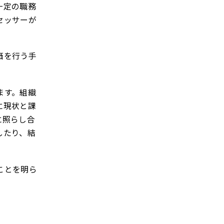
一定の職務
セッサーが
価を行う手
ます。組織
に現状と課
に照らし合
したり、結
ことを明ら