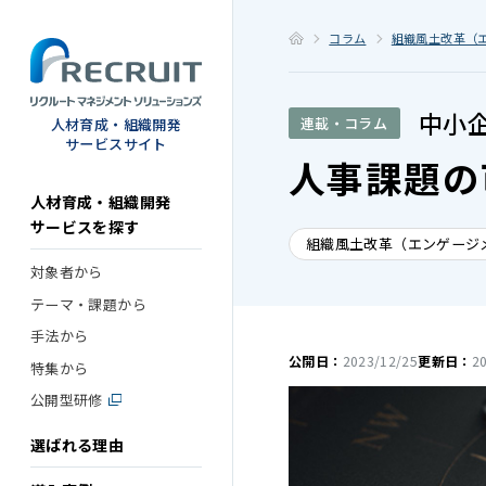
STEP
コラム
組織風土改革（
中小
連載・コラム
人材育成・組織開発
サービスサイト
人事課題の
人材育成・組織開発
サービスを探す
組織風土改革（エンゲージ
対象者から
テーマ・課題から
手法から
公開日：
2023/12/25
更新日：
2
特集から
公開型研修
選ばれる理由