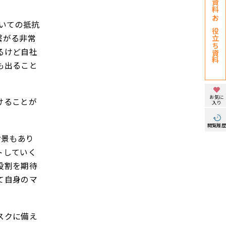
ついての抵抗
お役立ち資料
繋がる非常
るけど自社
も出ること
お気に
けることが
入り
閲覧履
背景もあり
トしていく
役割を期待
て自身のマ
スクに備え