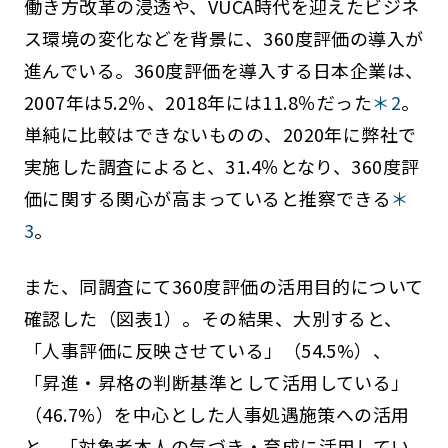
働き方改革の浸透や、VUCA時代を迎えたビジネ
ス環境の変化などを背景に、360度評価の導入が
進んでいる。360度評価を導入する日本企業は、
2007年は5.2％、2018年には11.8％だった
＊2
。
単純に比較はできないものの、2020年に弊社で
実施した調査によると、31.4％となり、360度評
価に関する関心が高まっていると推察できる
＊
3
。
また、同調査にて360度評価の活用目的について
確認した（図表1）。その結果、大別すると、
「人事評価に反映させている」（54.5%）、
「昇進・昇格の判断基準として活用している」
（46.7%）を中心とした人事処遇施策への活用
と、「対象者本人の気づき・育成に活用してい