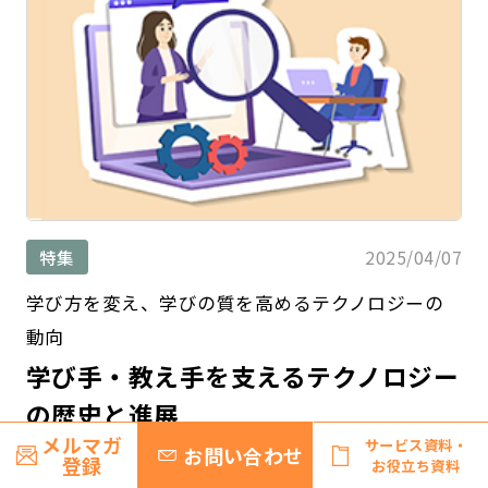
2025/04/07
特集
学び方を変え、学びの質を高めるテクノロジーの
動向
学び手・教え手を支えるテクノロジー
の歴史と進展
メルマガ
サービス資料・
お問い合わせ
登録
お役立ち資料
ビジネススキル習得