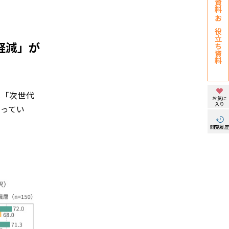
お役立ち資料
軽減」が
は「次世代
お気に
入り
なってい
閲覧履