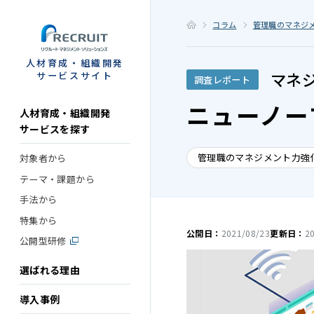
STEP
コラム
管理職のマネジ
人材育成・組織開発
マネ
サービスサイト
調査レポート
ニューノー
人材育成・組織開発
サービスを探す
管理職のマネジメント力強
対象者から
テーマ・課題から
手法から
特集から
公開日：
2021/08/23
更新日：
2
公開型研修
選ばれる理由
導入事例