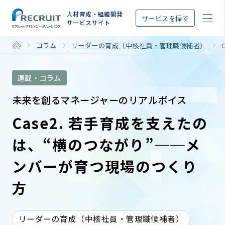
STEP
人材育成・組織開発
サービスを探す
サービスサイト
コラム
リーダーの育成（中核社員・管理職候補者）
連載・コラム
未来を創るマネージャーのリアルボイス
Case2. 若手育成を支えたの
は、“横のつながり”──メ
ンバーが育つ現場のつくり
方
リーダーの育成（中核社員・管理職候補者）