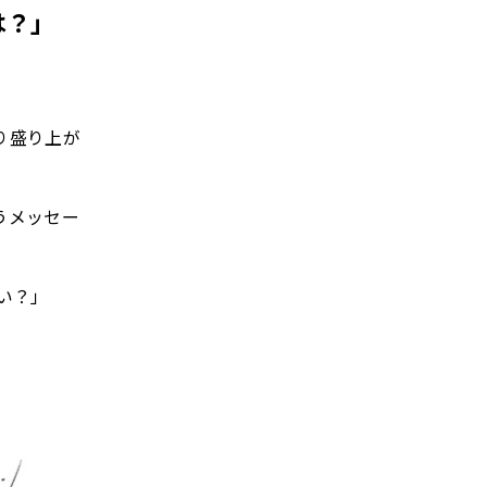
は？」
り盛り上が
うメッセー
い？」