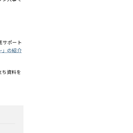
底サポート
～」の紹介
立ち資料を