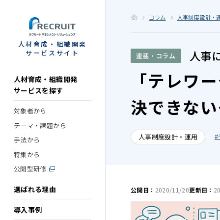
STEP
コラム
人事制度設計・
人材育成・組織開発
人事
サービスサイト
連載・コラム
「テレワー
人材育成・組織開発
サービスを探す
決できない
対象者から
テーマ・課題から
人事制度設計・運用
手法から
特集から
公開型研修
選ばれる理由
公開日：
2020/11/20
更新日：
2
導入事例