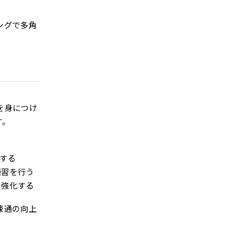
ングで多角
を身につけ
す。
する
練習を行う
を強化する
疎通の向上