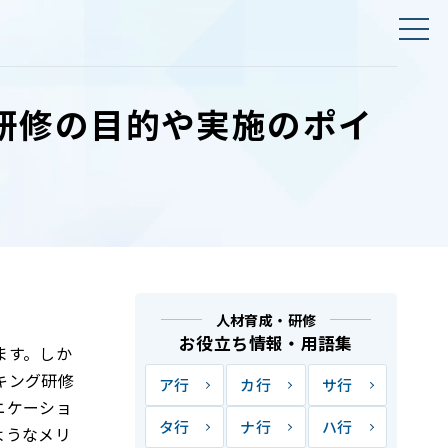
研修の目的や実施のポイ
人材育成・研修
お役立ち情報・用語集
ます。しか
キング研修
ア行
カ行
サ行
ニケーショ
タ行
ナ行
ハ行
ようなメリ