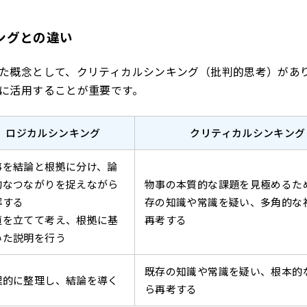
ングとの違い
た概念として、クリティカルシンキング（批判的思考）があ
に活用することが重要です。
ロジカルシンキング
クリティカルシンキング
事を結論と根拠に分け、論
的なつながりを捉えながら
物事の本質的な課題を見極めるた
解する
存の知識や常識を疑い、多角的な
道を立てて考え、根拠に基
再考する
いた説明を行う
既存の知識や常識を疑い、根本的
理的に整理し、結論を導く
ら再考する