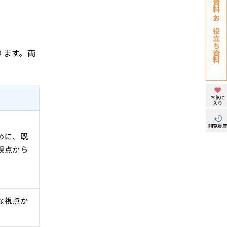
お役立ち資料
ります。両
お気に
入り
閲覧履
めに、既
視点から
な視点か