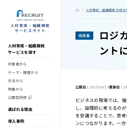
STEP
人材育成・組織開発 お役立
人材育成・組織開発
サービスサイト
ロジ
用語集
人材育成・組織開発
ント
サービスを探す
対象者から
テーマ・課題から
手法から
公開日：
2025/04/14
更新日：
2
特集から
公開型研修
ビジネスの現場では、複
し、論理的に考えるのが
選ばれる理由
を受講することで、思考
導入事例
ンにつながります。一方