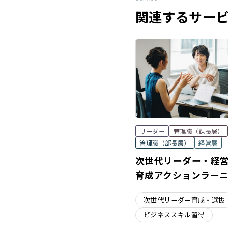
関連するサー
リーダー
管理職（課長層）
管理職（部長層）
経営層
次世代リーダー・経
育成アクションラー
次世代リーダー育成・選抜
ビジネススキル習得