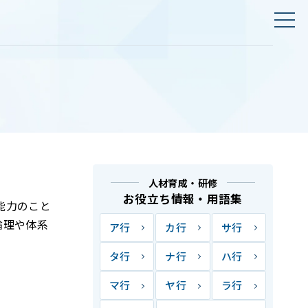
人材育成・研修
お役立ち情報・用語集
能力のこと
論理や体系
ア行
カ行
サ行
タ行
ナ行
ハ行
マ行
ヤ行
ラ行