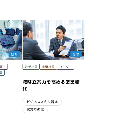
研修
研修
層）
若手社員
中堅社員
リーダー
層
戦略立案力を高める営業研
修
ビジネススキル習得
営業力強化