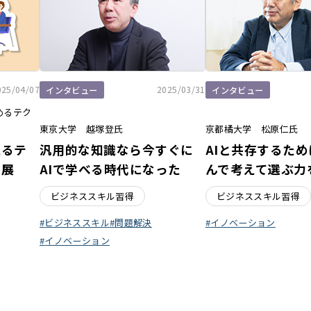
025/04/07
2025/03/31
インタビュー
インタビュー
めるテク
東京大学 越塚登氏
京都橘大学 松原仁氏
えるテ
汎用的な知識なら今すぐに
AIと共存するた
進展
AIで学べる時代になった
んで考えて選ぶ力
ビジネススキル習得
ビジネススキル習得
ビジネススキル
問題解決
イノベーション
イノベーション