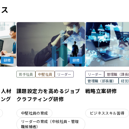
ビス
研修
研修
若手社員
中堅社員
リーダー
リーダー
管理職（課長
管理職（部長層）
経営
営人材
課題設定力を高めるジョブ
戦略立案研修
ニング
クラフティング研修
中堅社員の育成
ビジネススキル習得
リーダーの育成（中核社員・管理
職候補者）