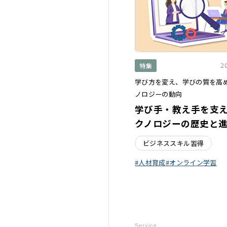
2
特集
学び方を変え、学びの質を高
ノロジーの動向
学び手・教え手を支
クノロジーの歴史と
ビジネススキル習得
人材育成
オンライン学習
Service