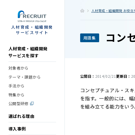
STEP
人材育成・組織開発 お役立
人材育成・組織開発
サービスサイト
コン
用語集
人材育成・組織開発
サービスを探す
対象者から
公開日：
2014/02/21
更新日：
2
テーマ・課題から
手法から
コンセプチュアル・スキ
特集から
を指す。一般的には、幅
公開型研修
を組み立てる能力をいう
選ばれる理由
導入事例