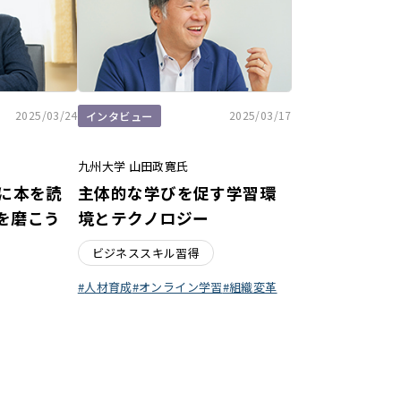
2025/03/24
2025/03/17
インタビュー
九州大学 山田政寛氏
めに本を読
主体的な学びを促す学習環
を磨こう
境とテクノロジー
ビジネススキル習得
人材育成
オンライン学習
組織変革