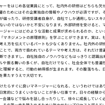
ャーをはじめ各従業員にとって、社内外の研修はどちらも欠
躍のためにはその企業独自の情報やノウハウが必須ですが、
が偏ったり、研修受講者自身が、自社でしか通用しないスキ
ないのではないかと不安になります。外部研修を受けると、
ージャーにはどのような活動と成果が求められるのか、とい
「マネジメントの原理原則」を学ぶことができます。実は、
考え方を伝えているパートも少なくありません。社内外の研
ことで、両方で扱われているテーマや考え方は、それだけ普
断できますし、自社独自のノウハウなどもはっきりと認識出
ルや振る舞いの多くが、自社だけでなく、社会全体でも普遍
と理解すると、行動の納得感が生まれます。その腹落ちも、
を果たすうえで大切です。
けたらすぐに良いマネージャーになれる、というわけではあ
日常的にうまくいかないことが多い仕事です。日々の経験か
ー会議などで悩みを話し合ったりして、徐々に成長していく
、その第一歩を踏み出すために欠かせないプロセスと捉えて