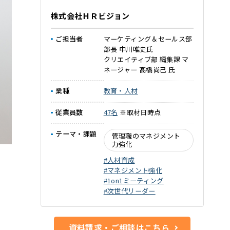
株式会社ＨＲビジョン
ご担当者
マーケティング＆セールス部
部長 中川唯史氏
クリエイティブ部 編集課 マ
ネージャー 髙橋尚己 氏
業種
教育・人材
従業員数
47名
※取材日時点
テーマ・課題
管理職のマネジメント
力強化
人材育成
マネジメント強化
1on1ミーティング
次世代リーダー
資料請求・ご相談はこちら