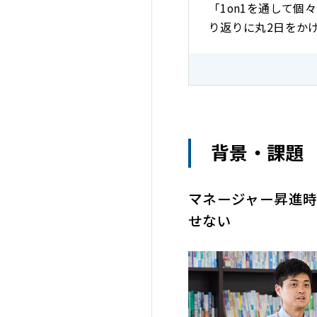
「1on1を通して
り返りに丸2日をか
背景・課題
マネージャー昇進
せない