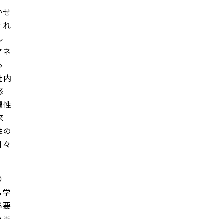
かせ
それ
ル
マネ
っ
社内
修
遍性
来
性の
日々
り
ら学
必要
いま