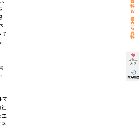
て、
表
お役立ち資料
報
ネ
ッチ
ま
お気に
入り
管
ネ
閲覧履
外マ
自社
を主
マネ