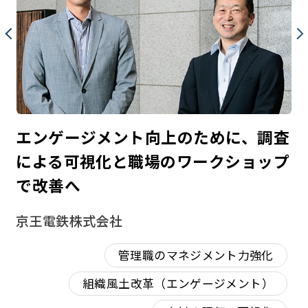
型
エンゲージメント向上のために、調査
3
１
による可視化と職場のワークショップ
自
で改善へ
清
京王電鉄株式会社
管理職のマネジメント力強化
組織風土改革（エンゲージメント）
カー