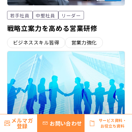
若手社員
中堅社員
リーダー
戦略立案力を高める営業研修
ビジネススキル習得
営業力強化
研修
メルマガ
サービス資料・
お問い合わせ
登録
お役立ち資料