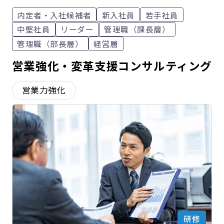
内定者・入社候補者
新入社員
若手社員
中堅社員
リーダー
管理職（課長層）
管理職（部長層）
経営層
営業強化・変革支援コンサルティング
営業力強化
研修