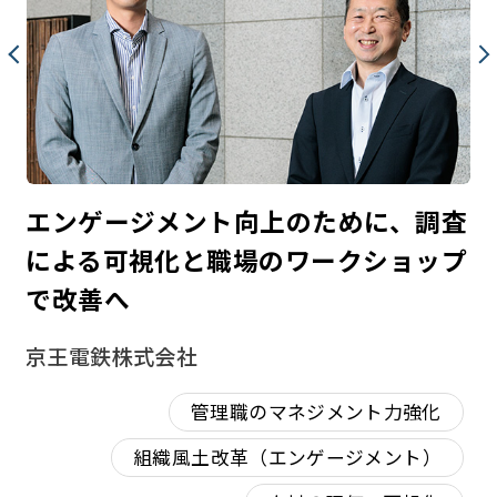
型
エンゲージメント向上のために、調査
3
１
による可視化と職場のワークショップ
自
で改善へ
清
京王電鉄株式会社
管理職のマネジメント力強化
組織風土改革（エンゲージメント）
カー