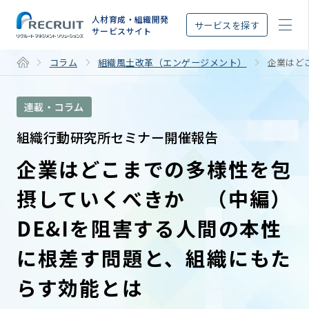
STEP
人材育成・組織開発
サービスを探す
サービスサイト
コラム
組織風土改革（エンゲージメント）
企業はど
連載・コラム
組織行動研究所セミナー開催報告
企業はどこまでの多様性を包
摂していくべきか （中編）
DE&Iを阻害する人間の本性
に根差す問題と、組織にもた
らす効能とは