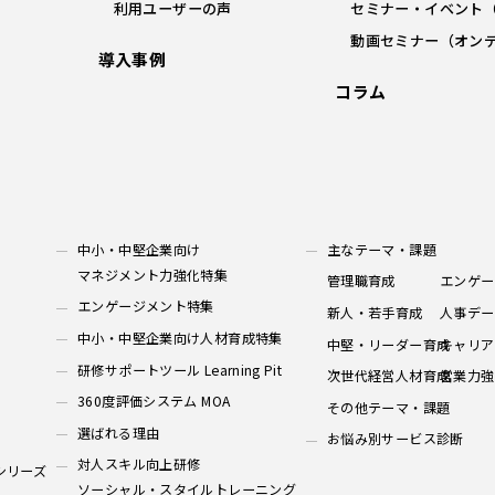
利用ユーザーの声
セミナー・イベント
動画セミナー（オン
導入事例
コラム
中小・中堅企業向け
主なテーマ・課題
マネジメント力強化特集
管理職育成
エンゲー
エンゲージメント特集
新人・若手育成
人事デー
中小・中堅企業向け人材育成特集
中堅・リーダー育成
キャリア
研修サポートツール Learning Pit
次世代経営人材育成
営業力強
360度評価システム MOA
その他テーマ・課題
選ばれる理由
お悩み別サービス診断
対人スキル向上研修
シリーズ
ソーシャル・スタイルトレーニング