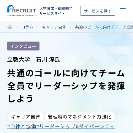
STEP
人材育成・組織開発
サービスを探す
サービスサイト
コラム
キャリア自律
共通のゴールに向けてチーム全
インタビュー
立教大学 石川 淳氏
共通のゴールに向けてチーム
全員でリーダーシップを発揮
しよう
キャリア自律
管理職のマネジメント力強化
自律と協働
リーダーシップ
ダイバーシティ