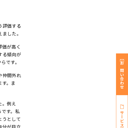
う評価する
えました。
評価が高く
する傾向が
からです。
お問い合わせ
や仲間外れ
ます。ま
た。例え
ちです。私
サービス資料・
ようとして
自分が目立