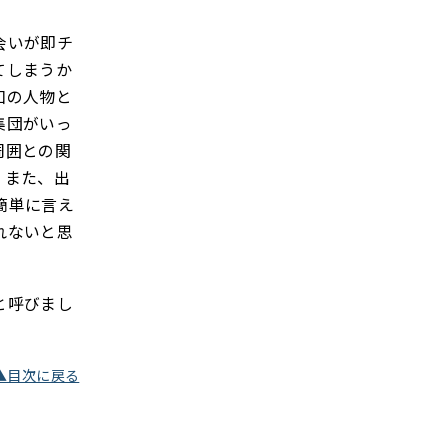
会いが即チ
てしまうか
知の人物と
集団がいっ
周囲との関
。また、出
簡単に言え
れないと思
と呼びまし
▲目次に戻る