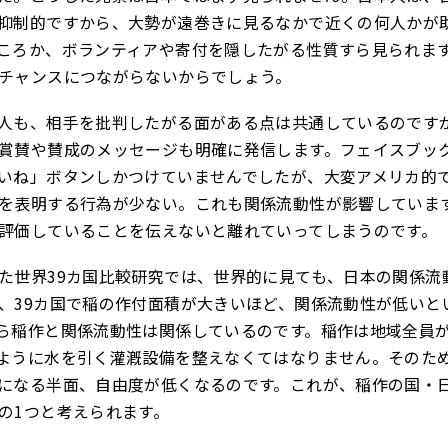
抑制的ですから、大勢が遠巻きに見るなかで近くの何人かが
ころか、ボランティアや寄付を隠したがる性質すら見られま
チャンスにつながらないからでしょう。
人も、相手を批判したがる面がある点は共通しているのです
賞賛や賛成のメッセージも明確に発信します。フェイスブッ
いね」ボタンしかつけていませんでしたが、大変アメリカ的
を表明する行為が少ない。これも関係流動性が影響していま
評価していることを伝えないと離れていってしまうのです。
た世界39カ国比較研究では、世界的に見ても、日本の関係流
、39カ国で稲の作付面積が大きいほど、関係流動性が低いと
ら稲作と関係流動性は関係しているのです。稲作は地域全員
ように水を引く灌漑設備を整えなくてはなりません。そのた
になる半面、自由度が低くなるのです。これが、稲作の国・
の1つと考えられます。