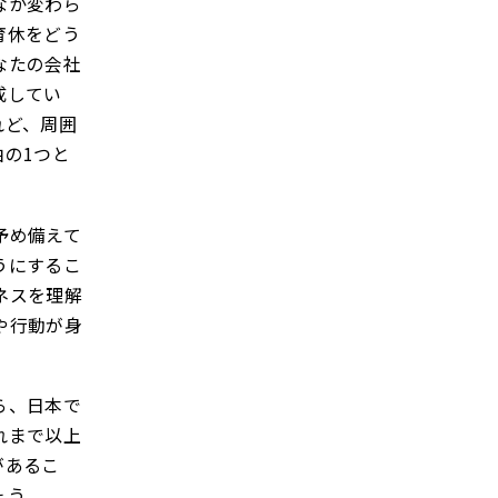
なか変わら
育休をどう
なたの会社
成してい
れど、周囲
の1つと
予め備えて
うにするこ
ネスを理解
や行動が身
ら、日本で
れまで以上
があるこ
ょう。