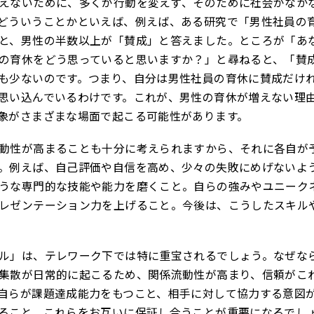
えないために、多くが行動を変えず、そのために社会がなか
どういうことかといえば、例えば、ある研究で「男性社員の
と、男性の半数以上が「賛成」と答えました。ところが「あ
の育休をどう思っていると思いますか？」と尋ねると、「賛
も少ないのです。つまり、自分は男性社員の育休に賛成だけ
思い込んでいるわけです。これが、男性の育休が増えない理由
象がさまざまな場面で起こる可能性があります。
動性が高まることも十分に考えられますから、それに各自が
。例えば、自己評価や自信を高め、少々の失敗にめげないよ
うな専門的な技能や能力を磨くこと。自らの強みやユニーク
レゼンテーション力を上げること。今後は、こうしたスキル
ル」は、テレワーク下では特に重宝されるでしょう。なぜな
集散が日常的に起こるため、関係流動性が高まり、信頼がこ
自らが課題達成能力をもつこと、相手に対して協力する意図
ること、これらをお互いに保証し合うことが重要になるでし