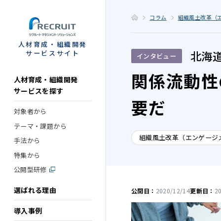
STEP
コラム
組織風土改革（
人材育成・組織開発
北海
サービスサイト
インタビュー
関係流動性
人材育成・組織開発
サービスを探す
要だ
対象者から
テーマ・課題から
組織風土改革（エンゲージ
手法から
特集から
公開型研修
選ばれる理由
公開日：
2020/12/14
更新日：
2
導入事例