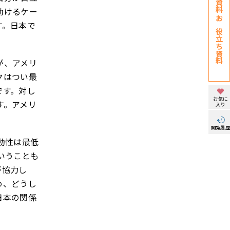
助けるケー
す。日本で
お役立ち資料
が、アメリ
クはつい最
です。対し
お気に
す。アメリ
入り
閲覧履
動性は最低
いうことも
が協力し
め、どうし
日本の関係