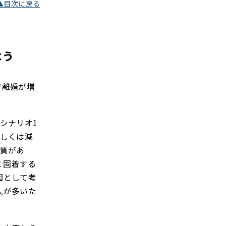
▲目次に戻る
よう
で離婚が増
シナリオ1
もしくは減
性質があ
と固着する
因として考
人が多いた