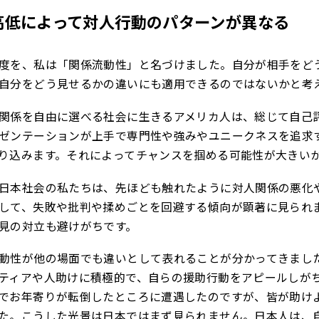
高低によって対人行動のパターンが異なる
度を、私は「関係流動性」と名づけました。自分が相手をど
自分をどう見せるかの違いにも適用できるのではないかと考
関係を自由に選べる社会に生きるアメリカ人は、総じて自己
ゼンテーションが上手で専門性や強みやユニークネスを追求
り込みます。それによってチャンスを掴める可能性が大きい
日本社会の私たちは、先ほども触れたように対人関係の悪化
して、失敗や批判や揉めごとを回避する傾向が顕著に見られ
見の対立も避けがちです。
動性が他の場面でも違いとして表れることが分かってきまし
ティアや人助けに積極的で、自らの援助行動をアピールしが
でお年寄りが転倒したところに遭遇したのですが、皆が助け
た。こうした光景は日本ではまず見られません。日本人は、