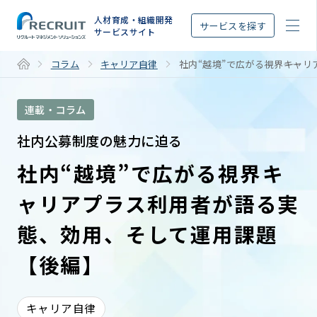
STEP
人材育成・組織開発
サービスを探す
サービスサイト
コラム
キャリア自律
社内“越境”で広がる視界――キ
連載・コラム
社内公募制度の魅力に迫る
社内“越境”で広がる視界――キ
ャリアプラス利用者が語る実
態、効用、そして運用課題
【後編】
キャリア自律