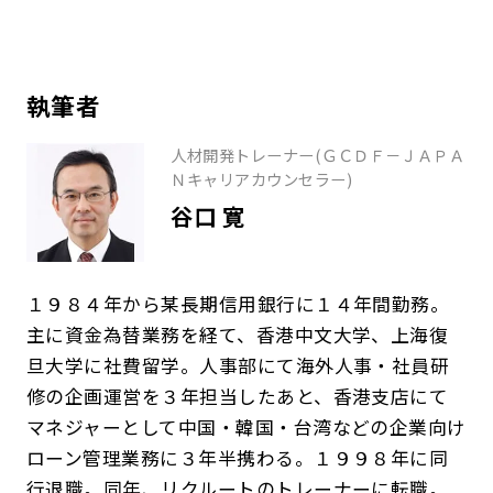
執筆者
人材開発トレーナー(ＧＣＤＦ－ＪＡＰＡ
Ｎキャリアカウンセラー)
谷口 寛
１９８４年から某長期信用銀行に１４年間勤務。
主に資金為替業務を経て、香港中文大学、上海復
旦大学に社費留学。人事部にて海外人事・社員研
修の企画運営を３年担当したあと、香港支店にて
マネジャーとして中国・韓国・台湾などの企業向け
ローン管理業務に３年半携わる。１９９８年に同
行退職。同年、リクルートのトレーナーに転職。