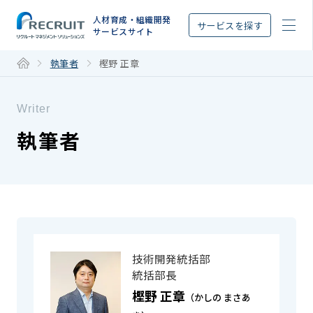
STEP
人材育成・組織開発
サービスを探す
サービスサイト
執筆者
樫野 正章
Writer
執筆者
技術開発統括部
統括部長
樫野 正章
（かしの まさあ