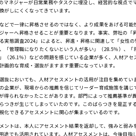
のマネジャーが日常業務やタスクに埋没し、経営的な視点で
換がしにくくなってきています。
などで一律に昇格させるのではなく、より成果をあげる可能
ジャーへ昇格させることが重要となります。事実、弊社の「
る実態調査2024」によると、昇進・昇格に関連して「女性の
）、「管理職になりたくないという人が多い」（28.5％）、「
」（26.1％）などの問題を感じている企業が多く、人材アセ
計画的な育成・選抜がますます重要になっています。
選抜においても、人材アセスメントの活用が注目を集めてい
の企業が、現場からの推薦を信じてリーダー育成施策を講じ
が得られなかったことがあります。部門によって推薦基準が
らつきが生じてしまっていたのです。このばらつきを是正す
視化できるアセスメントに関心が集まっているのです。
メントは、本人にアセスメント結果を返却して、強みと弱み
用途でも活用されています。人材アセスメントは、今後目指