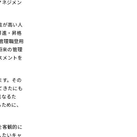
マネジメン
性が高い人
昇進・昇格
管理職登用
将来の管理
スメントを
ます。その
てきたにも
異なるた
るために、
を客観的に
したいキャ