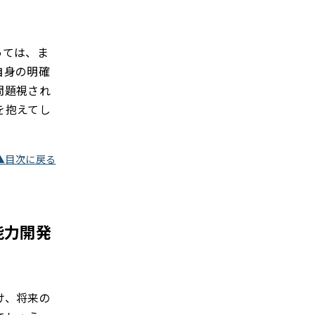
っては、ま
自身の明確
問題視され
を抱えてし
▲目次に戻る
能力開発
け、将来の