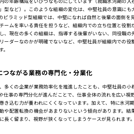
内の年齢構成をいびつなものにしています（就職氷河期の入
」型など）。このような組織の変化は、中堅社員の意識にも
のピラミッド型組織では、中堅になれば自然と後輩の面倒を
チームを率いる責任を担うなど、組織内での立ち位置と役割
し、現在の多くの組織は、指導する後輩がいない、同役職の
リーダーなのかが明確でないなど、中堅社員が組織内での役
す。
につながる業務の専門化・分業化
、多くの企業が業務効率化を推進したことも、中堅社員の小
や仕事の専門分化が進んだことで、仕事全体の流れを広い視
巻き込む力が養われにくくなっています。加えて、特に氷河
動や配置転換の機会があまりないという傾向があります。結
に長く留まり、視野が狭くなってしまうケースが見られます