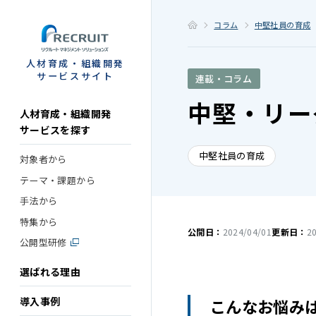
STEP
コラム
中堅社員の育成
人材育成・組織開発
サービスサイト
連載・コラム
中堅・リー
人材育成・組織開発
サービスを探す
中堅社員の育成
対象者から
テーマ・課題から
手法から
特集から
公開日：
2024/04/01
更新日：
2
公開型研修
選ばれる理由
導入事例
こんなお悩み