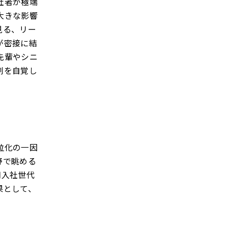
社者が極端
大きな影響
見る、リー
が密接に結
先輩やシニ
割を自覚し
粒化の一因
野で眺める
期入社世代
果として、
。