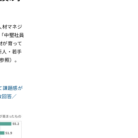
人材マネジ
、「中堅社員
材が育って
新人・若手
表参照）。
て課題感が
数回答／