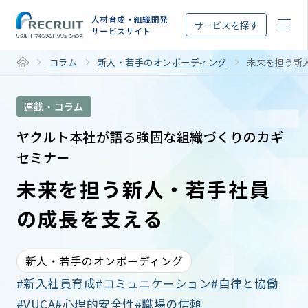
STEP
人材育成・組織開発
サービスを探す
サービスサイト
コラム
新人・若手のオンボーディング
未来を担う新
連載・コラム
ヤクルト本社が語る強固な組織づくりのカギ
セミナー
未来を担う新人・若手社員
の成長を支える
新人・若手のオンボーディング
新入社員育成
コミュニケーション
自律と協働
VUCA
心理的安全性
職場の信頼