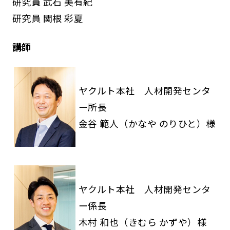
研究員 武石 美有紀
研究員 関根 彩夏
講師
ヤクルト本社 人材開発センタ
ー所長
金谷 範人（かなや のりひと）様
ヤクルト本社 人材開発センタ
ー係長
木村 和也（きむら かずや）様