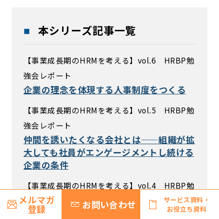
本シリーズ記事一覧
【事業成長期のHRMを考える】vol.6 HRBP勉
強会レポート
企業の理念を体現する人事制度をつくる
【事業成長期のHRMを考える】vol.5 HRBP勉
強会レポート
仲間を誘いたくなる会社とは——組織が拡
大しても社員がエンゲージメントし続ける
企業の条件
【事業成長期のHRMを考える】vol.4 HRBP勉
メルマガ
サービス資料・
強会レポート
お問い合わせ
登録
お役立ち資料
入社者が早期に活躍するためにHRができ