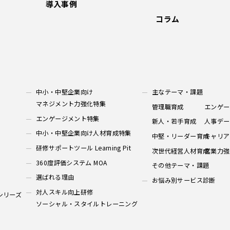
導入事例
コラム
中小・中堅企業向け
主なテーマ・課題
マネジメント力強化特集
管理職育成
エンゲー
エンゲージメント特集
新人・若手育成
人事デー
中小・中堅企業向け人材育成特集
中堅・リーダー育成
キャリア
研修サポートツール Learning Pit
次世代経営人材育成
営業力強
360度評価システム MOA
その他テーマ・課題
選ばれる理由
お悩み別サービス診断
対人スキル向上研修
シリーズ
ソーシャル・スタイルトレーニング