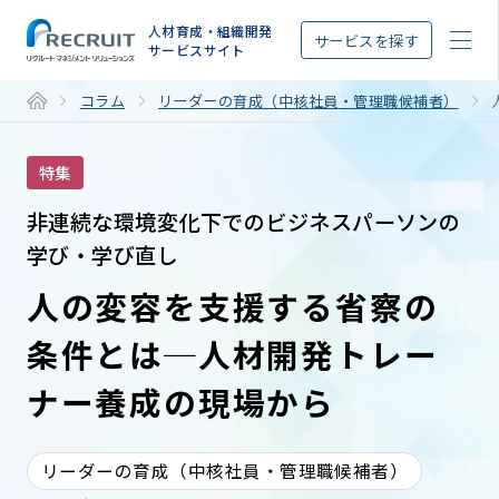
STEP
人材育成・組織開発
サービスを探す
サービスサイト
コラム
リーダーの育成（中核社員・管理職候補者）
特集
非連続な環境変化下でのビジネスパーソンの
学び・学び直し
人の変容を支援する省察の
条件とは─人材開発トレー
ナー養成の現場から
リーダーの育成（中核社員・管理職候補者）