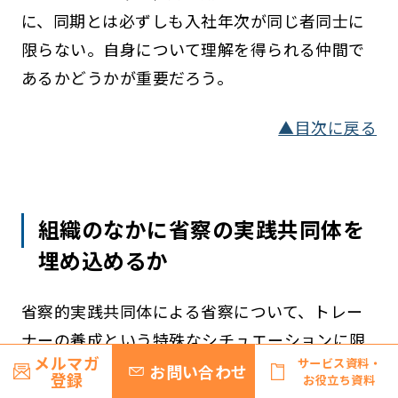
に、同期とは必ずしも入社年次が同じ者同士に
限らない。自身について理解を得られる仲間で
あるかどうかが重要だろう。
▲目次に戻る
組織のなかに省察の実践共同体を
埋め込めるか
省察的実践共同体による省察について、トレー
ナーの養成という特殊なシチュエーションに限
メルマガ
サービス資料・
定せず、職場に実装していくにはどうしたらよ
お問い合わせ
登録
お役立ち資料
いだろうか。たとえ同期とはいえ、日々忙しい