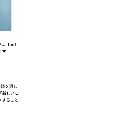
。1on1
です。
面談を通し
「新しいこ
りすること