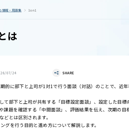
ち情報・用語集
1on1
1とは
026/07/24
SHARE
は定期的に部下と上司が1対1で行う面談（対話）のことで、近
して部下と上司が共有する「目標設定面談」、設定した目標
や課題を確認する「中間面談」、評価結果を伝え、次期の目
などとは区別されます。
ティングを行う目的と進め方について解説します。