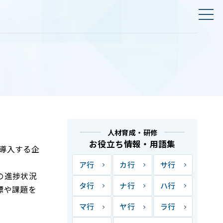
人材育成・研修
お役立ち情報・用語集
年導入する企
ア行
カ行
サ行
の進捗状況
タ行
ナ行
ハ行
標や課題を
マ行
ヤ行
ラ行