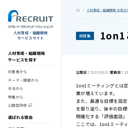
STEP
人材育成・組織開発 お役立
1on
人材育成・組織開発
用語集
サービスサイト
人材育成・組織開発
サービスを探す
対象者から
公開日：
2020/08/07
更新日：
2
テーマ・課題から
1on1ミーティングと
手法から
業が増えています。
特集から
また、最適な目標を設定
公開型研修
を振り返り、後半の目標
明確化する「評価面談」
選ばれる理由
ここでは、1on1ミー