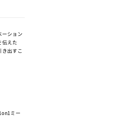
ベーション
を伝えた
引き出すこ
on1ミー