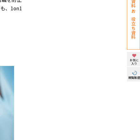
、1on1
お役立ち資料
お気に
入り
閲覧履