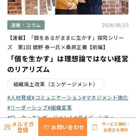
2026/06/15
連載・コラム
【連載】「個をあるがままに生かす」探究シリー
ズ 第1回 舘野 泰一氏×桑原正義【前編】
「個を生かす」は理想論ではない経営
のリアリズム
組織風土改革（エンゲージメント）
人材育成
コミュニケーション
マネジメント強化
リーダーシップ
組織変革
ワーク・エンゲージメント
ダイバーシティ
メルマガ
サービス資料・
お問い合わせ
人間関係
オンボーディング
登録
お役立ち資料