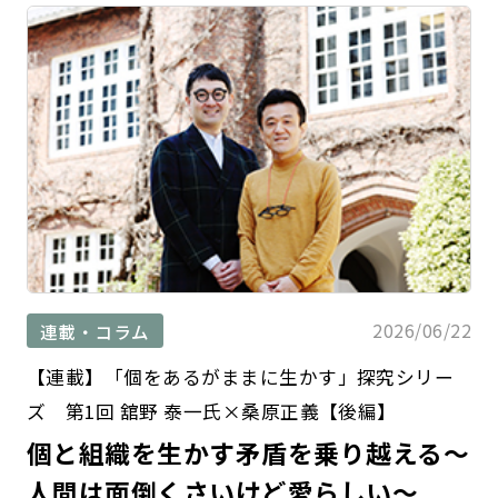
2026/06/22
連載・コラム
【連載】「個をあるがままに生かす」探究シリー
ズ 第1回 舘野 泰一氏×桑原正義【後編】
個と組織を生かす矛盾を乗り越える～
人間は面倒くさいけど愛らしい～