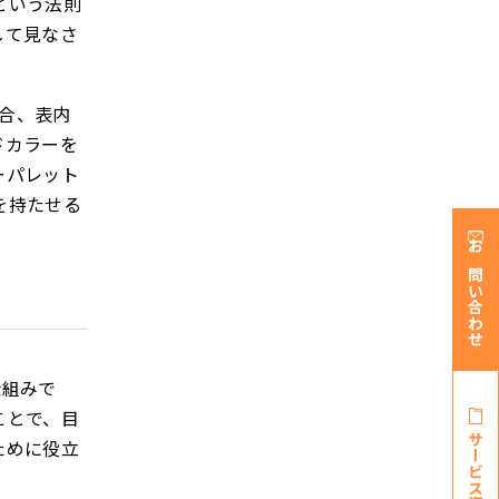
という法則
して見なさ
場合、表内
ドカラーを
ーパレット
を持たせる
お問い合わせ
仕組みで
ことで、目
サービス資料・
ために役立