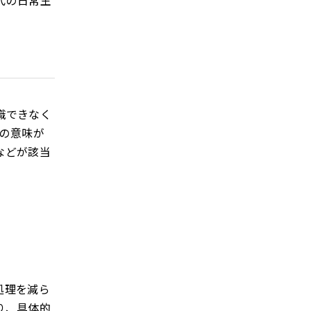
代の日常生
識できなく
の意味が
などが該当
処理を減ら
り、具体的