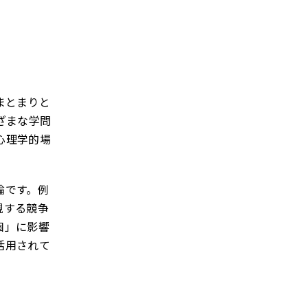
まとまりと
ざまな学問
心理学的場
論です。例
視する競争
個」に影響
活用されて