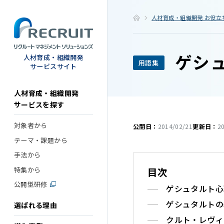
STEP
人材育成・組織開発 お役立
ゲシ
人材育成・組織開発
用語集
サービスサイト
人材育成・組織開発
サービスを探す
対象者から
公開日：
2014/02/21
更新日：
2
テーマ・課題から
手法から
目次
特集から
公開型研修
ゲシュタルト心
ゲシュタルトの
選ばれる理由
クルト・レヴィ