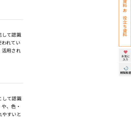
お役立ち資料
完して認識
使われてい
く活用され
お気に
入り
閲覧履
として認識
」や、色・
れやすいと