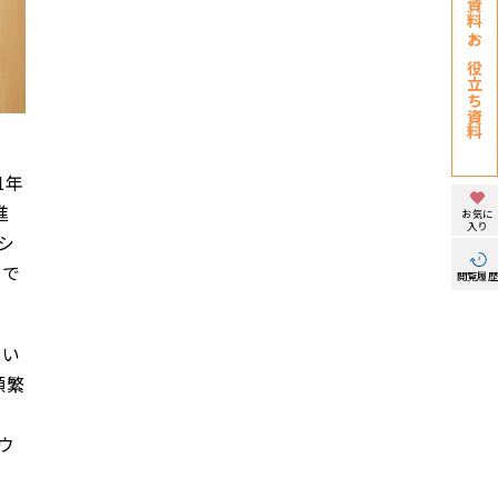
お役立ち資料
1年
進
お気に
入り
シ
由で
閲覧履
しい
頻繁
ウ