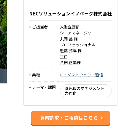
NECソリューションイノベータ株式会社
ご担当者
人財企画部
シニアマネージャー
丸岡 晶 様
プロフェッショナル
近藤 邦洋 様
主任
八田 正美様
業種
IT・ソフトウェア・通信
テーマ・課題
管理職のマネジメント
力強化
資料請求・ご相談はこちら