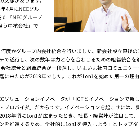
の文脈があります。
4年4月にNECグルー
きた「NECグループ
で担う中核会社」で
でに何度かグループ内会社統合を行いました。新会社設立直後の
チで遂行し、次の数年は力と心を合わせるための組織統合を
年に会社統合と組織統合が一段落し、いよいよ社内コミュニケー
に来たのが2019年でした。これが1on1を始めた第一の理
ECソリューションイノベータが「ICTとイノベーションで新
・プロバイダ」だからです。イノベーションを起こすには、
018年頃に1on1が広まったとき、社長・経営陣が注目して、
ンを推進するため、全社的に1on1を導入しよう」とトップダ