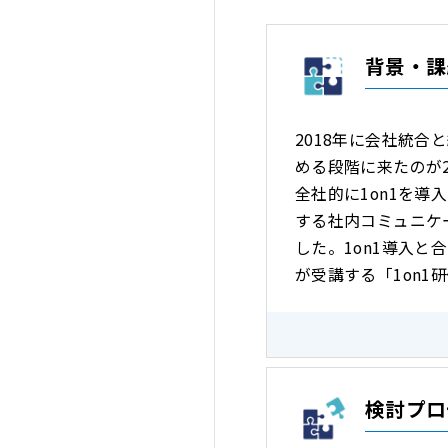
背景・課
2018年に会社統
める段階に来たのが
全社的に1on1を
する社内コミュニケ
した。1on1導入
が受講する「1on1
検討プロ