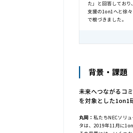
た」と回答しており
支援の1on1へと徐
で根づきました。
背景・課題
未来へつながるコ
を対象とした1on
丸岡：
私たちNECソリ
タは、2019年11月に1