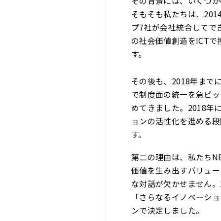
その背景には、いくつか
そもそも私たちは、201
プ7社が会社統合してで
の社会価値創造をICT
す。
その後も、2018年ま
で制度面の統一を急ピッ
めてきました。2018
ョンの活性化を進める段階
す。
第二の理由は、私たちN
価値を生み出すバリュー
な対話が欠かせません。2
「さらなるイノベーショ
ンで決定しました。