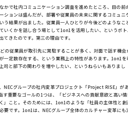
なかで社内コミュニケーション調査を進めたところ、目の前
ーションは盛んだが、部署や従業員の未来に関するコミュニ
いう結果が出ました。従業員一人ひとりが今後どのようなこ
ていくかを話し合う場として1on1を活用したい、というボト
出てきたのです。第三の理由です。
などの従業員が取引先に常駐することが多く、対面で話す機会
が一定数存在する、という業務上の特性があります。1on1を
上司と部下の関わりを増やしたい、というねらいもありまし
NECグループの社内変革プロジェクト「Project RISE」が
ISEが目指す重要なゴールの1つは、「ビジネスへの貢献意欲と高い
く」こと。そのためには、1on1のような「社員の主体性と創
必要です。1on1は、NECグループ全体のカルチャー変革にも