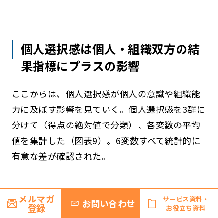
個人選択感は個人・組織双方の結
果指標にプラスの影響
ここからは、個人選択感が個人の意識や組織能
力に及ぼす影響を見ていく。個人選択感を3群に
分けて（得点の絶対値で分類）、各変数の平均
値を集計した（図表9）。6変数すべて統計的に
有意な差が確認された。
＜図表9＞個人選択感が個人の意識・組
メルマガ
サービス資料・
お問い合わせ
登録
お役立ち資料
織能力に及ぼす影響 〈単一回答／