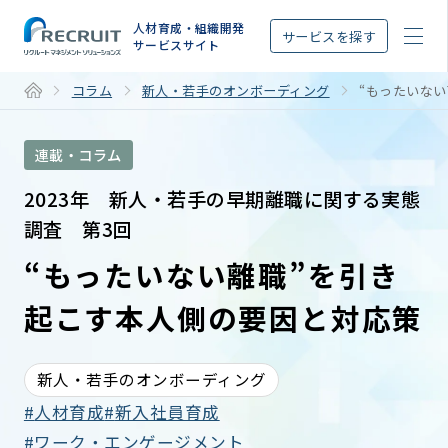
STEP
人材育成・組織開発
サービスを探す
サービスサイト
コラム
新人・若手のオンボーディング
“もったいな
連載・コラム
2023年 新人・若手の早期離職に関する実態
調査 第3回
“もったいない離職”を引き
起こす本人側の要因と対応策
新人・若手のオンボーディング
人材育成
新入社員育成
ワーク・エンゲージメント