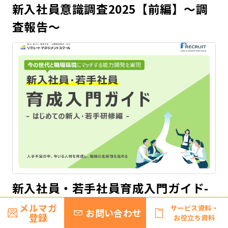
新入社員意識調査2025【前編】～調
査報告～
新入社員・若手社員育成入門ガイド-
はじめての新人・若手研修編-
メルマガ
サービス資料・
お問い合わせ
登録
お役立ち資料