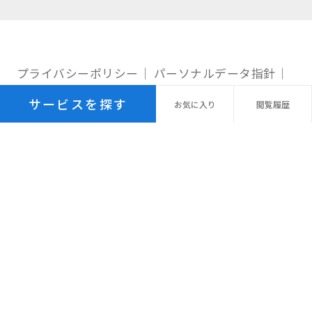
プライバシーポリシー
パーソナルデータ指針
個人情報の保管期間
外国への個人情報の提供
サービスを探す
お気に
入り
閲覧
履歴
利用規約
サイトマップ
© Recruit Management Solutions Co., Ltd.